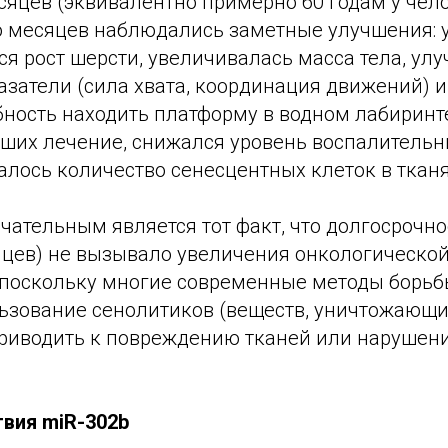
сяцев (эквивалентно примерно 60 годам у чел
о месяцев наблюдались заметные улучшения:
я рост шерсти, увеличивалась масса тела, ул
азатели (сила хвата, координация движений) 
ность находить платформу в водном лабиринте)
ших лечение, снижался уровень воспалительн
лось количество сенесцентных клеток в тканя
ательным является тот факт, что долгосрочно
яцев) не вызывало увеличения онкологической
 поскольку многие современные методы борьбы
льзование сенолитиков (веществ, уничтожающ
 приводить к повреждению тканей или наруше
вия miR-302b