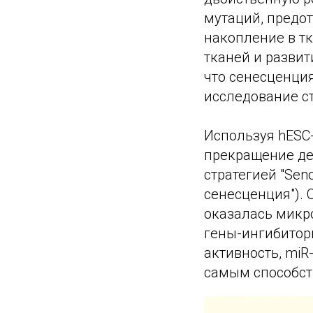
мутаций, предо
накопление в т
тканей и развит
что сенесценци
исследование ст
Используя hESC-
прекращение де
стратегией "Seno
сенесценция").
оказалась микр
гены-ингибиторы
активность, miR
самым способст