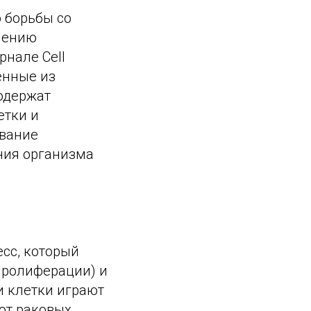
 борьбы со
ечению
рнале Cell
енные из
содержат
етки и
ование
ния организма
сс, который
пролиферации) и
и клетки играют
от раковых