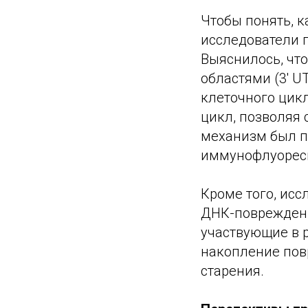
Чтобы понять, к
исследователи п
Выяснилось, чт
областями (3' U
клеточного цик
цикл, позволяя 
механизм был п
иммунофлуорес
Кроме того, исс
ДНК-повреждений
участвующие в 
накопление пов
старения.