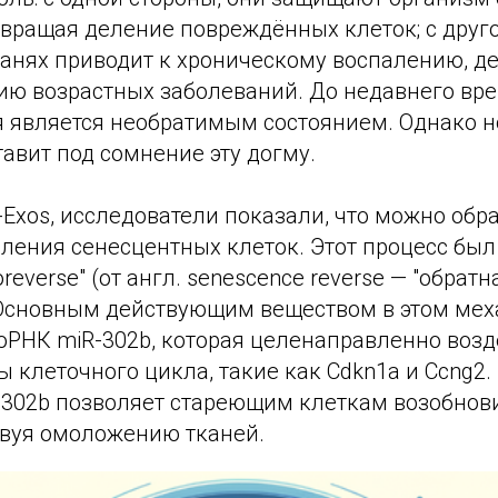
твращая деление повреждённых клеток; с друго
канях приводит к хроническому воспалению, д
ию возрастных заболеваний. До недавнего вре
я является необратимым состоянием. Однако н
авит под сомнение эту догму.
Exos, исследователи показали, что можно обра
ления сенесцентных клеток. Этот процесс был
reverse" (от англ. senescence reverse — "обратн
 Основным действующим веществом в этом ме
оРНК miR-302b, которая целенаправленно возд
 клеточного цикла, такие как Cdkn1a и Ccng2.
-302b позволяет стареющим клеткам возобнови
вуя омоложению тканей.