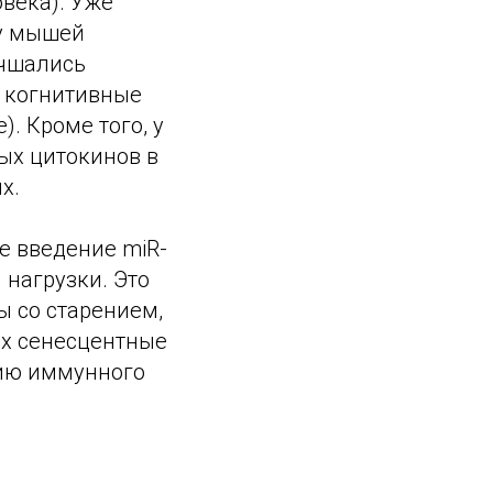
овека). Уже
 у мышей
учшались
и когнитивные
. Кроме того, у
ых цитокинов в
х.
е введение miR-
 нагрузки. Это
 со старением,
их сенесцентные
нию иммунного