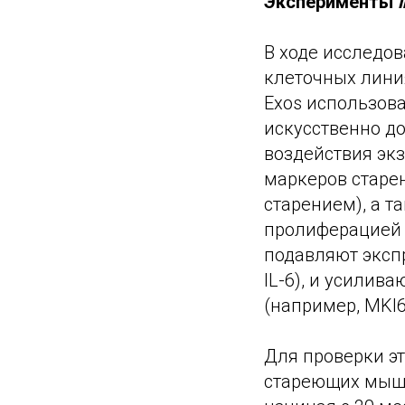
Эксперименты
i
В ходе исследо
клеточных линия
Exos использова
искусственно до
воздействия эк
маркеров старен
старением), а т
пролиферацией к
подавляют эксп
IL-6), и усилив
(например, MKI6
Для проверки э
стареющих мыша