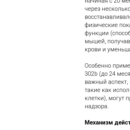
начиная с 20 ме
через нескольк
восстанавливалс
физические пок
функции (способ
мышей, получав
крови и уменьша
Особенно примеч
302b (до 24 мес
важный аспект,
такие как испо
клетки), могут
надзора.
Механизм дейст