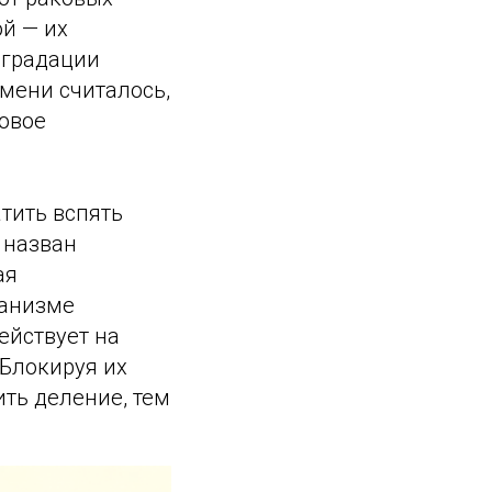
й — их
еградации
мени считалось,
овое
тить вспять
 назван
ая
ханизме
ействует на
 Блокируя их
ть деление, тем