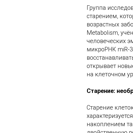
Группа исследов
старением, кот
возрастных забо
Metabolism, учё
человеческих э
микроРНК miR-3
восстанавливат
открывает новы
на клеточном ур
Старение: необ
Старение клето
характеризуетс
накоплением та
двойственную ро