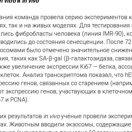
n vitro
и
in vivo
вания команда провела серию экспериментов к
х, так и на живых моделях. Для тестирования
лись фибробласты человека (линия IMR-90), к
водились до состояния сенесценции. После 72
зосомами было отмечено значительное снижен
ия, таких как SA-β-gal (β-галактозидаза, связа
акже увеличение экспрессии Ki67 — белка, асс
леток. Анализ транскриптома показал, что hE
рессию генов, связанных со старением (напри
ают экспрессию генов, участвующих в клеточно
7 и PCNA).
тих результатов
in vivo
учёные провели экспери
х. Животным вводили экзосомы, содержащие 