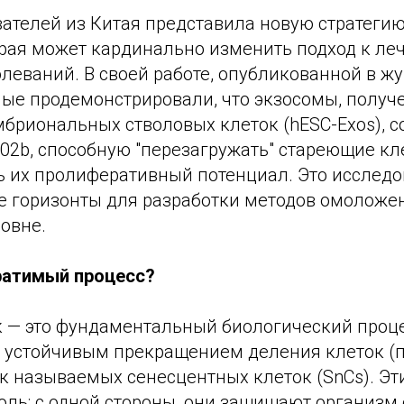
ателей из Китая представила новую стратегию
орая может кардинально изменить подход к л
леваний. В своей работе, опубликованной в жу
ные продемонстрировали, что экзосомы, получ
мбриональных стволовых клеток (hESC-Exos), 
02b, способную "перезагружать" стареющие кл
ь их пролиферативный потенциал. Это исслед
е горизонты для разработки методов омоложе
овне.
ратимый процесс?
к — это фундаментальный биологический проце
я устойчивым прекращением деления клеток (
к называемых сенесцентных клеток (SnCs). Эт
ль: с одной стороны, они защищают организм 