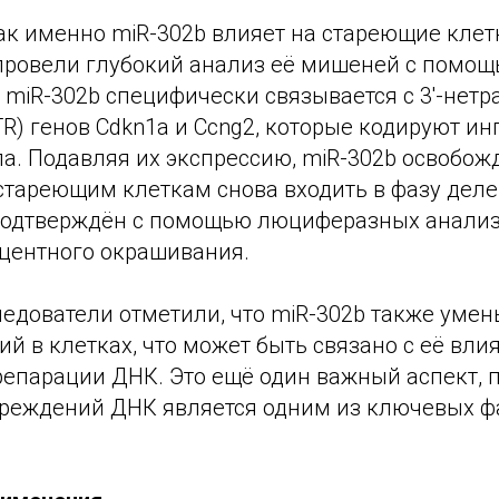
ак именно miR-302b влияет на стареющие клет
ровели глубокий анализ её мишеней с помощью
о miR-302b специфически связывается с 3'-не
TR) генов Cdkn1a и Ccng2, которые кодируют и
ла. Подавляя их экспрессию, miR-302b освобож
стареющим клеткам снова входить в фазу деле
одтверждён с помощью люциферазных анализ
центного окрашивания.
ледователи отметили, что miR-302b также уме
 в клетках, что может быть связано с её вли
репарации ДНК. Это ещё один важный аспект, 
реждений ДНК является одним из ключевых ф