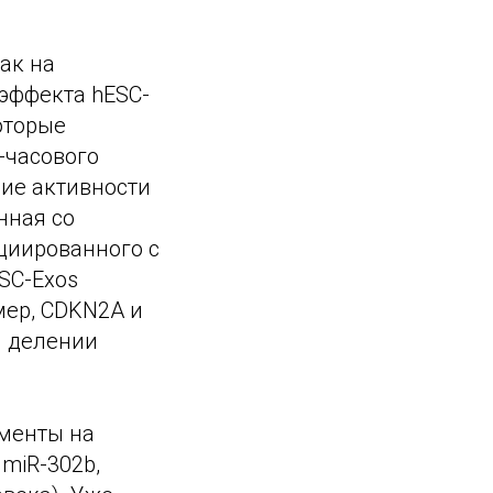
ак на
 эффекта hESC-
оторые
-часового
ие активности
нная со
оциированного с
SC-Exos
мер, CDKN2A и
м делении
менты на
miR-302b,