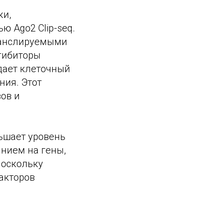
ки,
 Ago2 Clip-seq.
транслируемыми
нгибиторы
дает клеточный
ния. Этот
ов и
ньшает уровень
янием на гены,
поскольку
акторов