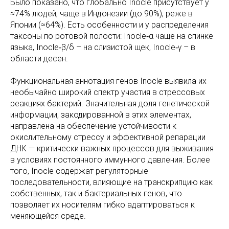
Было показано, что глобально Inocle присутствует у
≈74% людей; чаще в Индонезии (до 90%), реже в
Японии (≈64%). Есть особенности и у распределения
таксоны по ротовой полости: Inocle‑α чаще на спинке
языка, Inocle‑β/δ – на слизистой щек, Inocle‑γ – в
области десен.
Функциональная аннотация генов Inocle выявила их
необычайно широкий спектр участия в стрессовых
реакциях бактерий. Значительная доля генетической
информации, закодированной в этих элементах,
направлена на обеспечение устойчивости к
окислительному стрессу и эффективной репарации
ДНК — критически важных процессов для выживания
в условиях постоянного иммунного давления. Более
того, Inocle содержат регуляторные
последовательности, влияющие на транскрипцию как
собственных, так и бактериальных генов, что
позволяет их носителям гибко адаптироваться к
меняющейся среде.