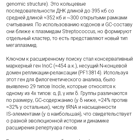
genomic structure). Это кольцевые
последовательности ДНК длиной до 395 кб со
средней длиной ≈352 кб и ~300 открытыми рамками
считывания. По использованию кодонов и GC-составу
они ближе к плазмидам Streptococcus, но формируют
отдельный кластер, то есть представляют новый тип
мегаплазмид.
Ключом к расширенному поиску стал консервативный
маркерный ген InoC (≈454 а.к.), несущий N‑концевой
домен репликации‑релаксации (PF13814). Используя
этот ген для филогенетического анализа, было
выявлено 29 типов Inocle, которые относятся к
одному из 4х типов: α, β, γ или δ. Группы различаются
по размеру, GC‑содержанию (у δ ниже, ≈24% против
≈32% у остальных), числу tRNA и насыщенности
IS‑элементами (у α наибольшая), что свидетельствует
о разной эволюционной истории и динамике
расширения репертуара генов.