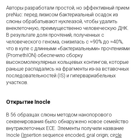
Авторы разработали простой, но эффективный прием
preNuc: перед лизисом бактериальный осадок из
слюны обрабатывают нуклеазой, чтобы удалить
внеклеточную, преимущественно человеческую ДНК.
В результате доля прочтений, полученных с
человеческого генома, снизилась с ≈90% до ≈40%,
что в купе с длинными «бактериальными» прочтениями
(PromethION) обеспечило сборку
высокомолекулярных кольцевых контингов, которые
раньше распадались на фрагменты из‑за вставочных
последовательностей (IS) и гипервариабельных
участков.
Открытие Inocle
В 56 образцах слюны методом нанопорового
секвенирования было обнаружено новое семейство
внутриклеточных ECE. Элементы получили название
Inocle (
In
sertion sequence encoded;
o
ral origin; cir
cle