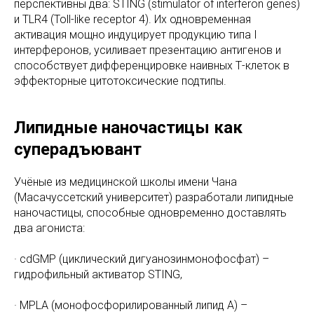
перспективны два: STING (stimulator of interferon genes)
и TLR4 (Toll-like receptor 4). Их одновременная
активация мощно индуцирует продукцию типа I
интерферонов, усиливает презентацию антигенов и
способствует дифференцировке наивных Т-клеток в
эффекторные цитотоксические подтипы.
Липидные наночастицы как
суперадъювант
Учёные из медицинской школы имени Чана
(Масачуссетский университет) разработали липидные
наночастицы, способные одновременно доставлять
два агониста:
· cdGMP (циклический дигуанозинмонофосфат) –
гидрофильный активатор STING,
· MPLA (монофосфорилированный липид A) –