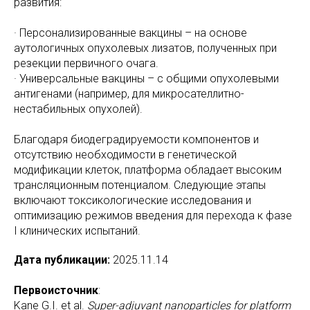
развития:
· Персонализированные вакцины – на основе
аутологичных опухолевых лизатов, полученных при
резекции первичного очага.
· Универсальные вакцины – с общими опухолевыми
антигенами (например, для микросателлитно-
нестабильных опухолей).
Благодаря биодеградируемости компонентов и
отсутствию необходимости в генетической
модификации клеток, платформа обладает высоким
трансляционным потенциалом. Следующие этапы
включают токсикологические исследования и
оптимизацию режимов введения для перехода к фазе
I клинических испытаний.
Дата публикации:
2025.11.14
Первоисточник
:
Kane G.I. et al.
Super-adjuvant nanoparticles for platform