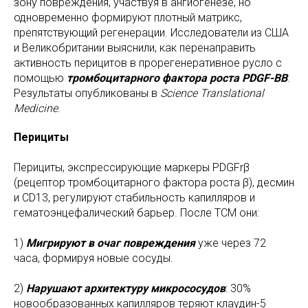
зону повреждения, участвуя в ангиогенезе, но
одновременно формируют плотный матрикс,
препятствующий регенерации. Исследователи из США
и Великобритании выяснили, как перенаправить
активность перицитов в прорегенеративное русло с
помощью
тромбоцитарного фактора роста PDGF-BB
.
Результаты опубликованы в
Science Translational
Medicine
.
Перициты
Перициты, экспрессирующие маркеры PDGFrβ
(рецептор тромбоцитарного фактора роста β), десмин
и CD13, регулируют стабильность капилляров и
гематоэнцефалический барьер. После ТСМ они:
1)
Мигрируют в очаг повреждения
уже через 72
часа, формируя новые сосуды.
2)
Нарушают архитектуру микрососудов
: 30%
новообразованных капилляров теряют клаудин-5