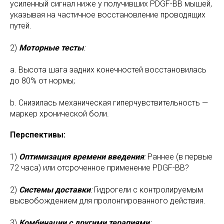
усиленный сигнал ниже у получивших PDGF-BB мышей,
указывая на частичное восстановление проводящих
путей.
2)
Моторные тесты
:
a. Высота шага задних конечностей восстановилась
до 80% от нормы;
b. Снизилась механическая гиперчувствительность —
маркер хронической боли.
Перспективы:
1)
Оптимизация времени введения
:
Раннее (в первые
72 часа) или отсроченное применение PDGF-BB?
2)
Системы доставки
:
Гидрогели с контролируемым
высвобождением для пролонгированного действия.
3)
Комбинации с другими терапиями
: