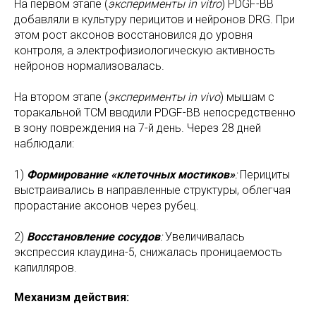
На первом этапе (
эксперименты in vitro
) PDGF-BB
добавляли в культуру перицитов и нейронов DRG. При
этом рост аксонов восстановился до уровня
контроля, а электрофизиологическую активность
нейронов нормализовалась.
На втором этапе (
эксперименты in vivo
) мышам с
торакальной ТСМ вводили PDGF-BB непосредственно
в зону повреждения на 7-й день. Через 28 дней
наблюдали:
1)
Формирование «клеточных мостиков»
:
Перициты
выстраивались в направленные структуры, облегчая
прорастание аксонов через рубец.
2)
Восстановление сосудов
:
Увеличивалась
экспрессия клаудина-5, снижалась проницаемость
капилляров.
Механизм действия: